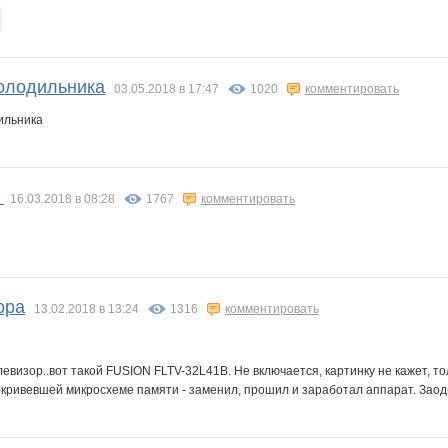
олодильника
03.05.2018 в 17:47
1020
комментировать
а
16.03.2018 в 08:28
1767
комментировать
ора
13.02.2018 в 13:24
1316
комментировать
евизор..вот такой FUSION FLTV-32L41B. Не включается, картинку не кажет, то
окривевшей микросхеме памяти - заменил, прошил и заработал аппарат. Заод