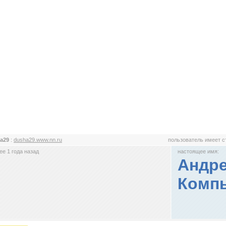
ha29
:
dusha29.www.nn.ru
пользователь имеет 
е 1 года назад
настоящее имя:
Андре
Комп