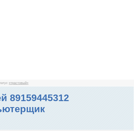
статус
«трастовый»
й 89159445312
ьютерщик