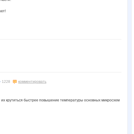
ают!
1228
комментировать
т их крутиться быстрее повышение температуры основных микросхем