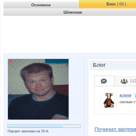
Блог
( 69 )
Основное
Шпионаж
Блог
11
ксюля
сколько 
Починил матери
Портрет заполнен на 76 %