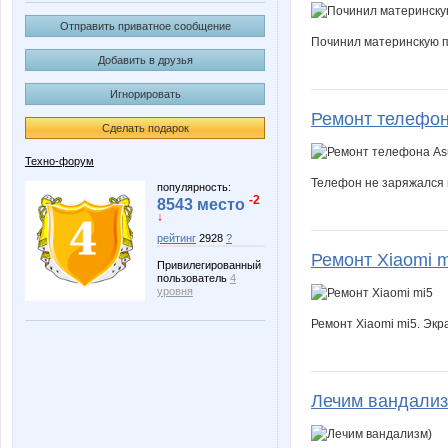
Отправить приватное сообщение
Починил материнскую пл
Добавить в друзья
Игнорировать
Ремонт телефон
Сделать подарок
Техно-форум
Телефон не заряжался 
популярность:
-2
8543 место
↓
рейтинг
2928
?
Ремонт Xiaomi m
Привилегированный
пользователь
4
уровня
Ремонт Xiaomi mi5. Экр
Лечим вандализ