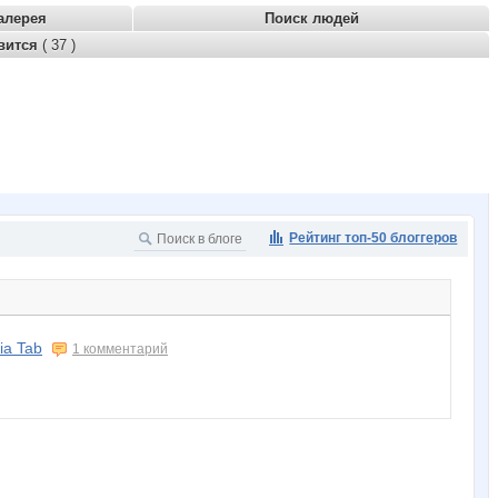
алерея
Поиск людей
вится
( 37 )
Рейтинг топ-50 блоггеров
ia Tab
1 комментарий