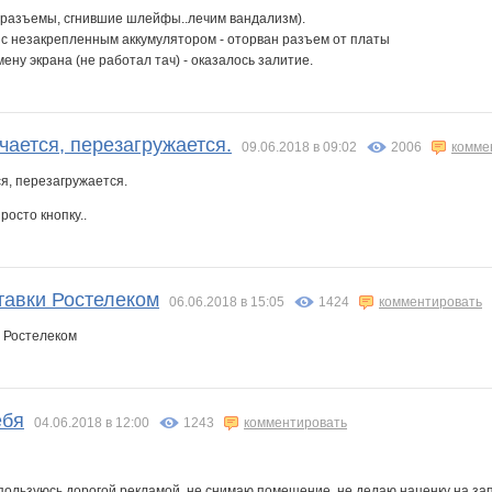
разъемы, сгнившие шлейфы..лечим вандализм).
с незакрепленным аккумулятором - оторван разъем от платы
ену экрана (не работал тач) - оказалось залитие.
ается, перезагружается.
09.06.2018 в 09:02
2006
комме
росто кнопку..
тавки Ростелеком
06.06.2018 в 15:05
1424
комментировать
ебя
04.06.2018 в 12:00
1243
комментировать
пользуюсь дорогой рекламой, не снимаю помещение, не делаю наценку на зап